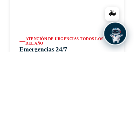
🚑
ATENCIÓN DE URGENCIAS TODOS LOS DÍAS
DEL AÑO
Emergencias 24/7
Nuestro servicio de emergencias cuenta con todas
las capacidades para la atención de adultos y
niños, disponible las 24 horas del día los 365 días
del año. Contamos con tecnología médica de
punta y el apoyo de un amplio equipo de
especialistas que garantizan una respuesta
inmediata ante cualquier urgencia.
Consultar por WhatsApp
👨‍⚕️ Ver Especialistas