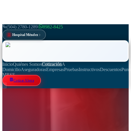
(504) 2780-1289
|
8982-8425
Hospital Méndez
Inicio
Quiénes Somos
Cotización
A
Domicilio
Aseguradoras
Empresas
Pruebas
Instructivos
Descuentos
Punt
M
RSE
Cotizar Ahora